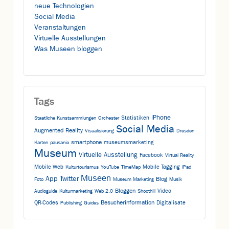
neue Technologien
Social Media
Veranstaltungen
Virtuelle Ausstellungen
Was Museen bloggen
Tags
iPhone
Statistiken
Staatliche Kunstsammlungen
Orchester
Social Media
Augmented Reality
Visualisierung
Dresden
smartphone
museumsmarketing
Karten
pausanio
Museum
Virtuelle Ausstellung
Facebook
Virtual Reality
Mobile Web
Mobile Tagging
Kulturtourismus
YouTube
TimeMap
iPad
Museen
App
Twitter
Blog
Foto
Museum Marketing
Musik
Bloggen
Video
Audioguide
Kulturmarketing
Web 2.0
Shoothill
Besucherinformation
QR-Codes
Digitalisate
Publishing
Guides