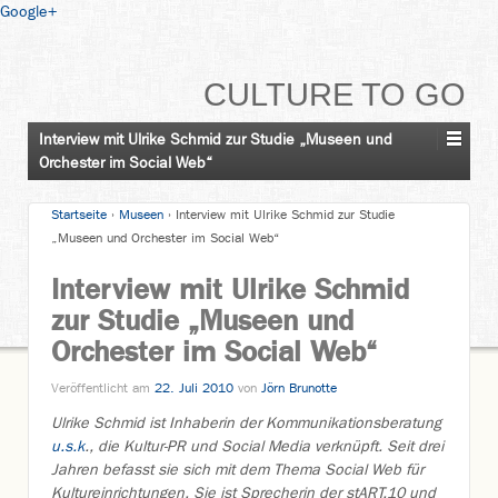
Google+
CULTURE TO GO
Interview mit Ulrike Schmid zur Studie „Museen und
Orchester im Social Web“
Startseite
›
Museen
›
Interview mit Ulrike Schmid zur Studie
„Museen und Orchester im Social Web“
Interview mit Ulrike Schmid
zur Studie „Museen und
Orchester im Social Web“
Veröffentlicht am
22. Juli 2010
von
Jörn Brunotte
Ulrike Schmid ist Inhaberin der Kommunikationsberatung
u.s.k
., die Kultur-PR und Social Media verknüpft. Seit drei
Jahren befasst sie sich mit dem Thema Social Web für
Kultureinrichtungen. Sie ist Sprecherin der stART.10 und